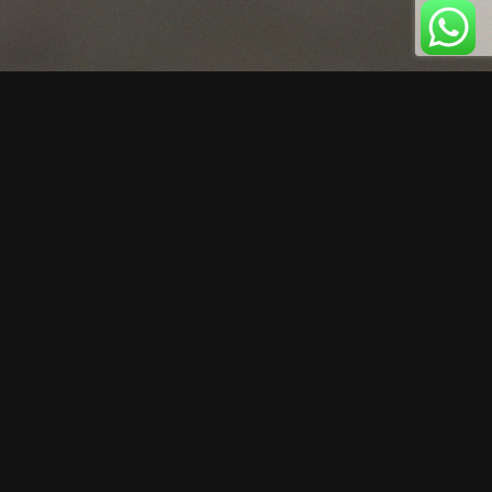
NON È UN’ESPERIENZA.
È COMPETIZIONE
PURA.